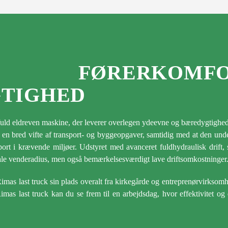
NDE FØRERKO
TIGHED
ftfuld eldreven maskine, der leverer overlegen ydeevne og bæredygtighed
kle en bred vifte af transport- og byggeopgaver, samtidig med at den un
ansport i krævende miljøer. Udstyret med avanceret fuldhydraulisk drift
e venderadius, men også bemærkelsesværdigt lave driftsomkostninger
 Rimas last truck sin plads overalt fra kirkegårde og entreprenørvirksomh
Rimas last truck kan du se frem til en arbejdsdag, hvor effektivitet og 